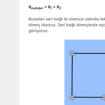
R
= R
+ R
eşdeğer
1
2
Buradan seri bağlı iki direncin aslında t
direnç diyoruz. Seri bağlı dirençlerde eş
görüyoruz.