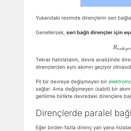
Yukarıdaki resimde dirençlerin seri ba
Genellersek,
seri bağlı dirençler için 
R
e
s
d
e
g
e
Tekrar hatırlatalım, devre analizinde dire
dirençlerden aynı akımın geçiyor olmasıdı
Pil bir devreye değişmeyen bir
elektromo
sağlar. Ama değişmeyen (sabit) bir akım 
gerilimle birlikte devredeki dirençlere bağ
Dirençlerde paralel ba
Eğer birden fazla direnç yan yana hizala