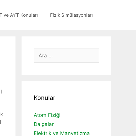
T ve AYT Konuları
Fizik Simülasyonları
için
ara
l
Konular
ek
Atom Fiziği
l
Dalgalar
Elektrik ve Manyetizma