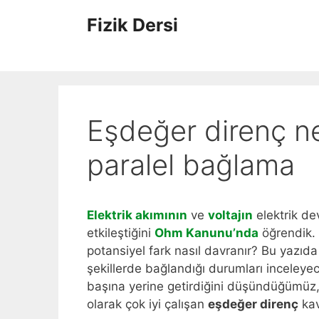
İçeriğe
Fizik Dersi
atla
Eşdeğer direnç n
paralel bağlama
Elektrik akımının
ve
voltajın
elektrik de
etkileştiğini
Ohm Kanunu’nda
öğrendik. 
potansiyel fark nasıl davranır? Bu yazıda 
şekillerde bağlandığı durumları inceleye
başına yerine getirdiğini düşündüğümüz,
olarak çok iyi çalışan
eşdeğer direnç
kav