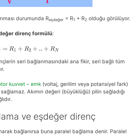
ğlanması durumunda R
= R
+ R
olduğu görülüyor.
eşdeğer
1
2
eşdeğer direnç formülü
:
=
+
R_{esdeger} = R_1 + R_2 + .. + R_N
+
.
.
+
R
R
R
1
2
r
N
nçlerin seri bağlanmasındaki ana fikir, seri bağlı tüm
r.
tor kuvvet – emk
(voltaj, gerilim veya potansiyel fark)
sağlamaz. Akımın değeri (büyüklüğü) pilin sağladığı
lıdır.
ğlama ve eşdeğer direnç
narak bağlanırsa buna paralel bağlama denir. Paralel