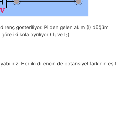
direnç gösteriliyor. Pilden gelen akım (I) düğüm
re iki kola ayrılıyor ( I
ve I
).
1
2
biliriz. Her iki direncin de potansiyel farkının eşit