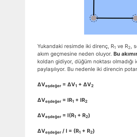
Yukarıdaki resimde iki direnç, R
ve R
, 
1
2
akım geçmesine neden oluyor.
Bu akımın
koldan gidiyor, düğüm noktası olmadığı iç
paylaşılıyor. Bu nedenle iki direncin potan
∆V
= ∆V
+ ∆V
eşdeğer
1
2
∆V
= IR
+ IR
eşdeğer
1
2
∆V
= I(R
+ R
)
eşdeğer
1
2
∆V
/ I = (R
+ R
)
eşdeğer
1
2