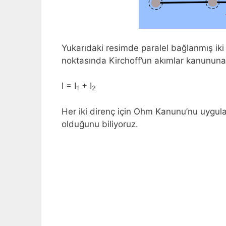
Yukarıdaki resimde paralel bağlanmış iki 
noktasında Kirchoff’un akımlar kanununa gö
I = I
+ I
1
2
Her iki direnç için Ohm Kanunu’nu uygulaya
olduğunu biliyoruz.