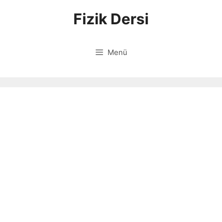
İçeriğe
Fizik Dersi
atla
Menü