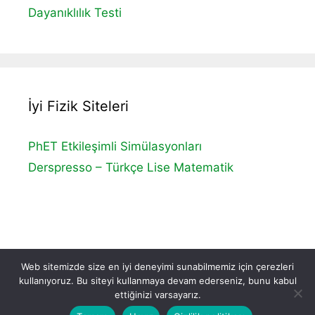
Dayanıklılık Testi
İyi Fizik Siteleri
PhET Etkileşimli Simülasyonları
Derspresso – Türkçe Lise Matematik
Web sitemizde size en iyi deneyimi sunabilmemiz için çerezleri
kullanıyoruz. Bu siteyi kullanmaya devam ederseniz, bunu kabul
İletişim
|
Gizlilik Politikası
ettiğinizi varsayarız.