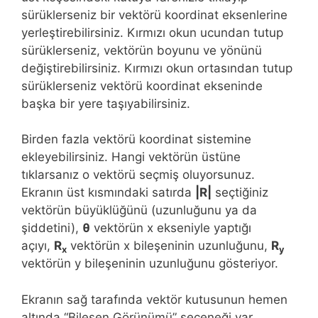
sürüklerseniz bir vektörü koordinat eksenlerine
yerleştirebilirsiniz. Kırmızı okun ucundan tutup
sürüklerseniz, vektörün boyunu ve yönünü
değiştirebilirsiniz. Kırmızı okun ortasından tutup
sürüklerseniz vektörü koordinat ekseninde
başka bir yere taşıyabilirsiniz.
Birden fazla vektörü koordinat sistemine
ekleyebilirsiniz. Hangi vektörün üstüne
tıklarsanız o vektörü seçmiş oluyorsunuz.
Ekranın üst kısmındaki satırda
|R|
seçtiğiniz
vektörün büyüklüğünü (uzunluğunu ya da
şiddetini),
θ
vektörün x ekseniyle yaptığı
açıyı,
R
vektörün x bileşeninin uzunluğunu,
R
x
y
vektörün y bileşeninin uzunluğunu gösteriyor.
Ekranın sağ tarafında vektör kutusunun hemen
altında “Bileşen Görünümü” seçeneği var.