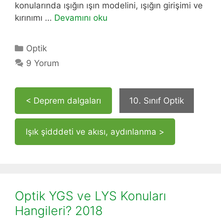
konularında ışığın ışın modelini, ışığın girişimi ve
kırınımı …
Devamını oku
Kategoriler
Optik
9 Yorum
< Deprem dalgaları
10. Sınıf Optik
Işık şidddeti ve akısı, aydınlanma >
Optik YGS ve LYS Konuları
Hangileri? 2018