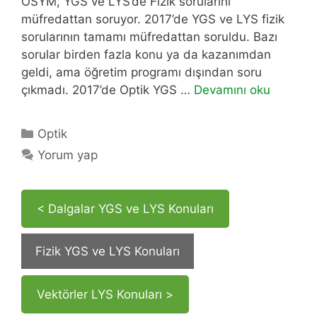
ÖSYM, YGS ve LYS’de Fizik sorularını
müfredattan soruyor. 2017’de YGS ve LYS fizik
sorularının tamamı müfredattan soruldu. Bazı
sorular birden fazla konu ya da kazanımdan
geldi, ama öğretim programı dışından soru
çıkmadı. 2017’de Optik YGS …
Devamını oku
Kategoriler
Optik
Yorum yap
< Dalgalar YGS ve LYS Konuları
Fizik YGS ve LYS Konuları
Vektörler LYS Konuları >