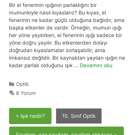
Bir el fenerinin ışığının parlaklığını bir
mumunkiyle nasıl kıyaslarız? Bu kıyas, el
fenerinin ne kadar güçlü olduğuna bağlıdır, ama
başka etkenler de vardır. Örneğin, mumun ışığı
her yöne yayılırken, el fenerinin ışığı sadece bir
yöne doğru yayılır. Bu etkenlerden dolayı
doğrudan kıyaslamalar zorlaşabilir, ama
imkansız değildir. Bir kaynaktan yayılan ışığın ne
kadar parlak olduğunu ışık …
Devamını oku
Kategoriler
Optik
8 Yorum
< Işık nedir?
10. Sınıf Optik
Saydam, yarı saydam, saydam olmayan >