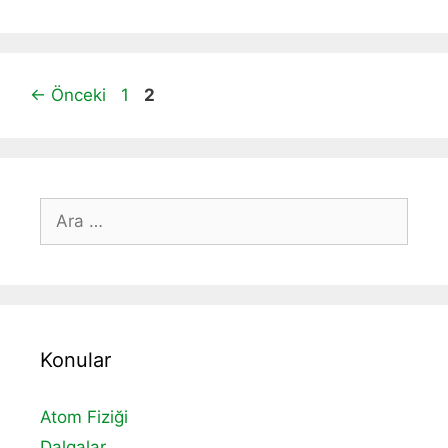
Sayfa
Sayfa
←
Önceki
1
2
için
ara
Konular
Atom Fiziği
Dalgalar