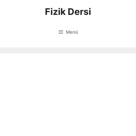
İçeriğe
Fizik Dersi
atla
Menü