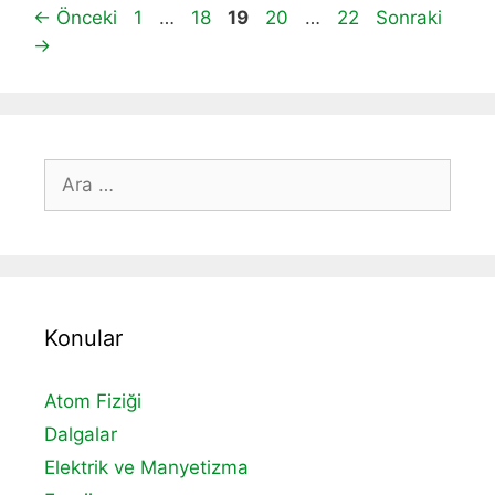
Sayfa
Sayfa
Sayfa
Sayfa
Sayfa
←
Önceki
1
…
18
19
20
…
22
Sonraki
→
için
ara
Konular
Atom Fiziği
Dalgalar
Elektrik ve Manyetizma