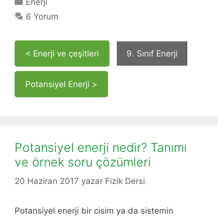
Kategoriler
Enerji
6 Yorum
< Enerji ve çeşitleri
9. Sınıf Enerji
Potansiyel Enerji >
Potansiyel enerji nedir? Tanımı
ve örnek soru çözümleri
20 Haziran 2017
yazar
Fizik Dersi
Potansiyel enerji bir cisim ya da sistemin