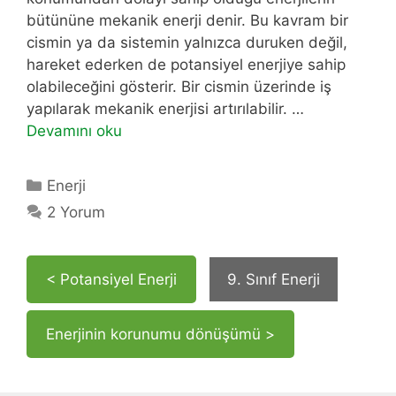
bütününe mekanik enerji denir. Bu kavram bir
cismin ya da sistemin yalnızca duruken değil,
hareket ederken de potansiyel enerjiye sahip
olabileceğini gösterir. Bir cismin üzerinde iş
yapılarak mekanik enerjisi artırılabilir. …
Devamını oku
Kategoriler
Enerji
2 Yorum
< Potansiyel Enerji
9. Sınıf Enerji
Enerjinin korunumu dönüşümü >