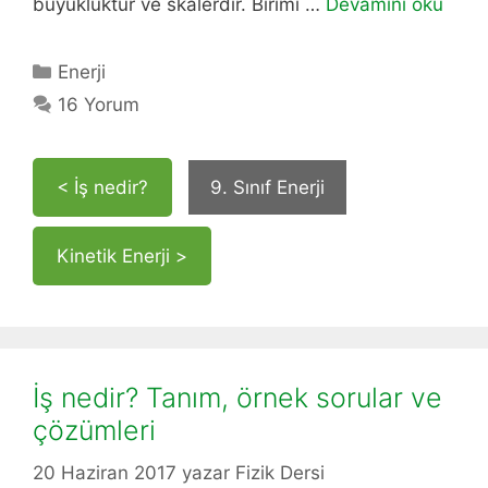
büyüklüktür ve skalerdir. Birimi …
Devamını oku
Kategoriler
Enerji
16 Yorum
< İş nedir?
9. Sınıf Enerji
Kinetik Enerji >
İş nedir? Tanım, örnek sorular ve
çözümleri
20 Haziran 2017
yazar
Fizik Dersi