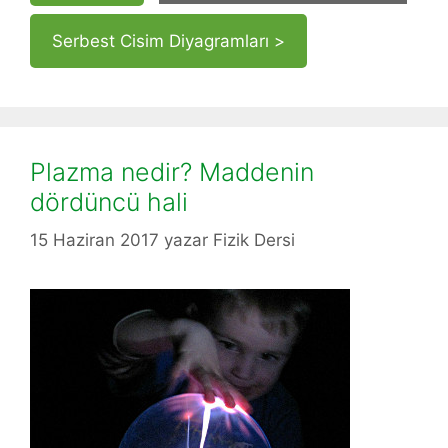
Serbest Cisim Diyagramları >
Plazma nedir? Maddenin
dördüncü hali
15 Haziran 2017
yazar
Fizik Dersi