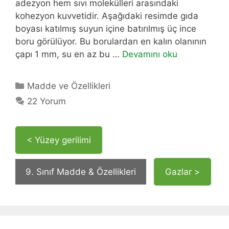
adezyon hem sıvı molekülleri arasındaki
kohezyon kuvvetidir. Aşağıdaki resimde gıda
boyası katılmış suyun içine batırılmış üç ince
boru görülüyor. Bu borulardan en kalın olanının
çapı 1 mm, su en az bu …
Devamını oku
Kategoriler
Madde ve Özellikleri
22 Yorum
< Yüzey gerilimi
9. Sınıf Madde & Özellikleri
Gazlar >